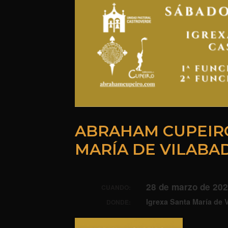
ABRAHAM CUPEIRO
MARÍA DE VILABA
28 de marzo de 202
CUANDO:
Igrexa Santa María de 
DONDE: