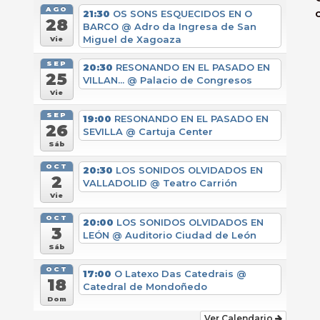
AGO
21:30
OS SONS ESQUECIDOS EN O
28
BARCO
@ Adro da Ingresa de San
Miguel de Xagoaza
Vie
SEP
20:30
RESONANDO EN EL PASADO EN
25
VILLAN...
@ Palacio de Congresos
Vie
SEP
19:00
RESONANDO EN EL PASADO EN
26
SEVILLA
@ Cartuja Center
Sáb
OCT
20:30
LOS SONIDOS OLVIDADOS EN
2
VALLADOLID
@ Teatro Carrión
Vie
OCT
20:00
LOS SONIDOS OLVIDADOS EN
3
LEÓN
@ Auditorio Ciudad de León
Sáb
OCT
17:00
O Latexo Das Catedrais
@
18
Catedral de Mondoñedo
Dom
Ver Calendario