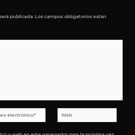
será publicada.
Los campos obligatorios están
o
Web
rónico*
ico y web en este navegador para la próxima vez