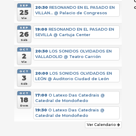
SEP
20:30
RESONANDO EN EL PASADO EN
25
VILLAN...
@ Palacio de Congresos
Vie
SEP
19:00
RESONANDO EN EL PASADO EN
26
SEVILLA
@ Cartuja Center
Sáb
OCT
20:30
LOS SONIDOS OLVIDADOS EN
2
VALLADOLID
@ Teatro Carrión
Vie
OCT
20:00
LOS SONIDOS OLVIDADOS EN
3
LEÓN
@ Auditorio Ciudad de León
Sáb
OCT
17:00
O Latexo Das Catedrais
@
18
Catedral de Mondoñedo
Dom
19:30
O Latexo Das Catedrais
@
Catedral de Mondoñedo
Ver Calendario