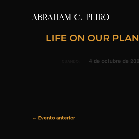
Ir
al
contenido
LIFE ON OUR PLA
4 de octubre de 202
CUANDO:
←
Evento anterior