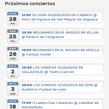
Próximos conciertos
AGO
21:30
OS SONS ESQUECIDOS EN O BARCO
@
28
Adro da Ingresa de San Miguel de Xagoaza
Vie
SEP
20:30
RESONANDO EN EL PASADO EN VILLAN...
25
@ Palacio de Congresos
Vie
SEP
19:00
RESONANDO EN EL PASADO EN SEVILLA
26
@ Cartuja Center
Sáb
OCT
20:30
LOS SONIDOS OLVIDADOS EN
2
VALLADOLID
@ Teatro Carrión
Vie
OCT
20:00
LOS SONIDOS OLVIDADOS EN LEÓN
@
3
Auditorio Ciudad de León
Sáb
OCT
17:00
O Latexo Das Catedrais
@ Catedral de
18
Mondoñedo