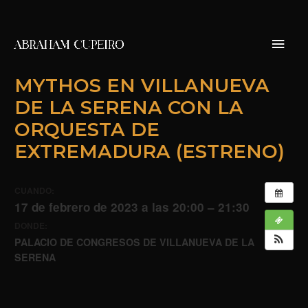
Ir
al
contenido
Menú
Princi
MYTHOS EN VILLANUEVA
DE LA SERENA CON LA
ORQUESTA DE
EXTREMADURA (ESTRENO)
CUANDO:
17 de febrero de 2023 a las 20:00 – 21:30
DONDE:
PALACIO DE CONGRESOS DE VILLANUEVA DE LA
SERENA