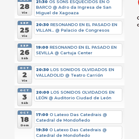
21:30
OS SONS ESQUECIDOS EN O
28
BARCO
@ Adro da Ingresa de San
Miguel de Xagoaza
Vie
SEP
20:30
RESONANDO EN EL PASADO EN
25
VILLAN...
@ Palacio de Congresos
Vie
SEP
19:00
RESONANDO EN EL PASADO EN
26
SEVILLA
@ Cartuja Center
Sáb
OCT
20:30
LOS SONIDOS OLVIDADOS EN
2
VALLADOLID
@ Teatro Carrión
Vie
OCT
20:00
LOS SONIDOS OLVIDADOS EN
3
LEÓN
@ Auditorio Ciudad de León
Sáb
OCT
17:00
O Latexo Das Catedrais
@
18
Catedral de Mondoñedo
Dom
19:30
O Latexo Das Catedrais
@
Catedral de Mondoñedo