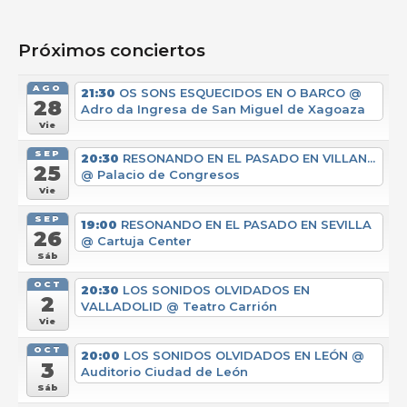
Próximos conciertos
AGO
21:30
OS SONS ESQUECIDOS EN O BARCO
@
28
Adro da Ingresa de San Miguel de Xagoaza
Vie
SEP
20:30
RESONANDO EN EL PASADO EN VILLAN...
25
@ Palacio de Congresos
Vie
SEP
19:00
RESONANDO EN EL PASADO EN SEVILLA
26
@ Cartuja Center
Sáb
OCT
20:30
LOS SONIDOS OLVIDADOS EN
2
VALLADOLID
@ Teatro Carrión
Vie
OCT
20:00
LOS SONIDOS OLVIDADOS EN LEÓN
@
3
Auditorio Ciudad de León
Sáb