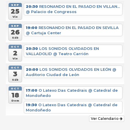
SEP
20:30
RESONANDO EN EL PASADO EN VILLAN...
25
@ Palacio de Congresos
Vie
SEP
19:00
RESONANDO EN EL PASADO EN SEVILLA
26
@ Cartuja Center
Sáb
OCT
20:30
LOS SONIDOS OLVIDADOS EN
2
VALLADOLID
@ Teatro Carrión
Vie
OCT
20:00
LOS SONIDOS OLVIDADOS EN LEÓN
@
3
Auditorio Ciudad de León
Sáb
OCT
17:00
O Latexo Das Catedrais
@ Catedral de
18
Mondoñedo
Dom
19:30
O Latexo Das Catedrais
@ Catedral de
Mondoñedo
Ver Calendario