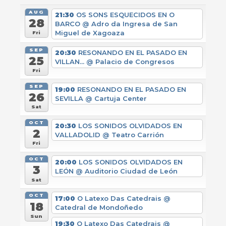
AUG
21:30
OS SONS ESQUECIDOS EN O
28
BARCO
@ Adro da Ingresa de San
Miguel de Xagoaza
Fri
SEP
20:30
RESONANDO EN EL PASADO EN
25
VILLAN...
@ Palacio de Congresos
Fri
SEP
19:00
RESONANDO EN EL PASADO EN
26
SEVILLA
@ Cartuja Center
Sat
OCT
20:30
LOS SONIDOS OLVIDADOS EN
2
VALLADOLID
@ Teatro Carrión
Fri
OCT
20:00
LOS SONIDOS OLVIDADOS EN
3
LEÓN
@ Auditorio Ciudad de León
Sat
OCT
17:00
O Latexo Das Catedrais
@
18
Catedral de Mondoñedo
Sun
19:30
O Latexo Das Catedrais
@